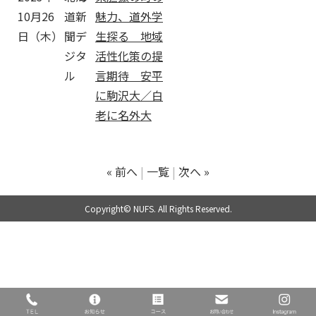
10月26
道新
魅力、道外学
日（木）
聞デ
生探る 地域
ジタ
活性化策の提
ル
言期待 安平
に駒沢大／白
老に名外大
« 前へ
一覧
次へ »
Copyright© NUFS. All Rights Reserved.