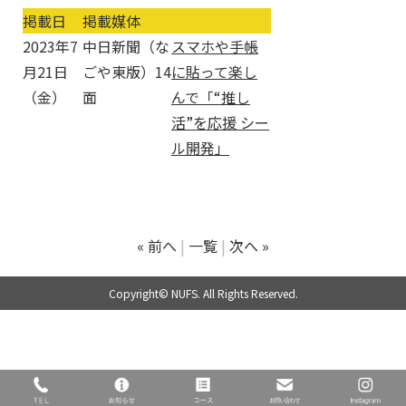
掲載日
掲載媒体
2023年7
中日新聞（な
スマホや手帳
月21日
ごや東版）14
に貼って楽し
（金）
面
んで「“推し
活”を応援 シー
ル開発」
« 前へ
一覧
次へ »
Copyright© NUFS. All Rights Reserved.